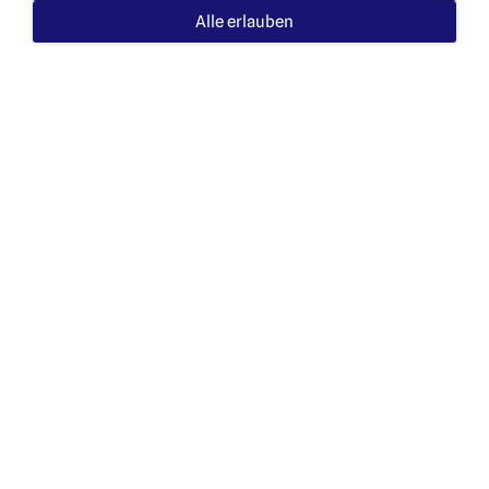
Alle erlauben
Autosattlerei
Anfertigung und Reparatur von
Lederausstattungen wie: Lenkräder,
Sitzbezüge, sämtliche Innenverkleidungen
am Fahrzeug, maßgeschneiderte
Schonbezügen.