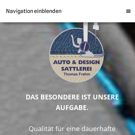
Navigation einblenden
D
A
S
B
E
S
O
N
D
E
R
E
I
S
T
U
N
S
E
R
E
A
U
F
G
A
B
E
.
Q
u
a
l
i
t
ä
t
f
ü
r
e
i
n
e
d
a
u
e
r
h
a
f
t
e