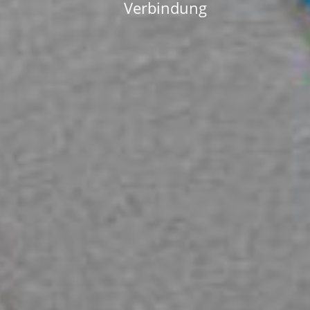
V
e
r
b
i
n
d
u
n
g